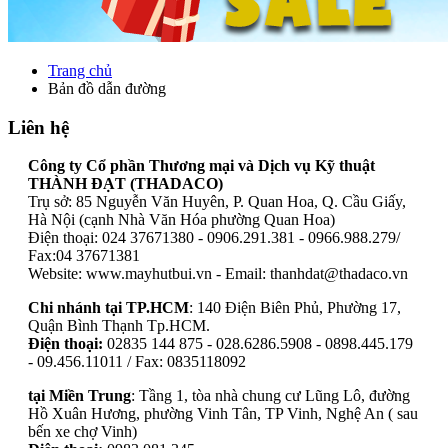
Trang chủ
Bản đồ dẫn đường
Liên hệ
Công ty Cổ phần Thương mại và Dịch vụ Kỹ thuật
THÀNH ĐẠT (THADACO)
Trụ sở: 85 Nguyễn Văn Huyên, P. Quan Hoa, Q. Cầu Giấy,
Hà Nội (cạnh Nhà Văn Hóa phường Quan Hoa)
Điện thoại: 024 37671380 - 0906.291.381 - 0966.988.279/
Fax:04 37671381
Website:
www.mayhutbui.vn
- Email: thanhdat@thadaco.vn
Chi nhánh tại TP.HCM
: 140 Điện Biên Phủ, Phường 17,
Quận Bình Thạnh Tp.HCM.
Điện thoại:
02835 144 875 - 028.6286.5908 - 0898.445.179
- 09.456.11011 / Fax: 0835118092
tại Miền Trung
: Tầng 1, tòa nhà chung cư Lũng Lô, đường
Hồ Xuân Hương, phường Vinh Tân, TP Vinh, Nghệ An ( sau
bến xe chợ Vinh)