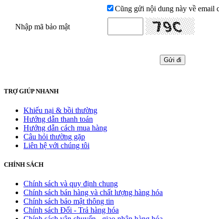
Cũng gửi nội dung này về email c
Nhập mã bảo mật
TRỢ GIÚP NHANH
Khiếu nại & bồi thường
Hướng dẫn thanh toán
Hướng dẫn cách mua hàng
Câu hỏi thường gặp
Liên hệ với chúng tôi
CHÍNH SÁCH
Chính sách và quy định chung
Chính sách bán hàng và chất lượng hàng hóa
Chính sách bảo mật thông tin
Chính sách Đổi - Trả hàng hóa
Chính sách vận chuyển - giao nhận hàng hóa