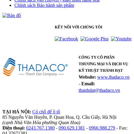
Chính sách Bảo hành sản phẩm
KẾT NỐI VỚI CHÚNG TÔI
CÔNG TY CỔ PHẦN
THƯƠNG MẠI VÀ DỊCH VỤ
KỸ THUẬT THÀNH ĐẠT
Website:
www.thadaco.vn
-
Email:
thanhdat@thadaco.vn
TẠI HÀ NỘI:
Có chỗ để ô tô
85 Nguyễn Văn Huyên, P. Quan Hoa, Q. Cầu Giấy, Hà Nội
(cạnh Nhà Văn Hóa phường Quan Hoa)
Điện thoại:
0243.767.1380
-
090.629.1381
-
0966.988.279
- Fax:
04 37671381