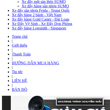
Xe đẩy mặt sàn thép SUMO
Xe đẩy hàng sàn nhựa SUMO
Xe đẩy sàn nhựa Feida - Trung Quốc
Xe đẩy hàng 2 bánh - Việt Nam
Xe đẩy hàng Gold Caster - Đài Loan
Xe Đẩy Vệ Sinh - Xe Đẩy Dọn Phòng
Xe đẩy hàng Logsmith - Singapore
Trang chủ
|
Giới thiệu
|
Thanh Toán
|
HƯỚNG DẪN MUA HÀNG
|
Tin tức
|
LIÊN HỆ
|
BẢN ĐÒ