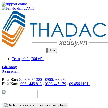
Trang chủ
|
Bài viết
Giỏ hàng
0 sản phẩm
Phía Bắc:
0243.767.1380
-
0966.988.279
Phía Nam:
0931.445.818
-
0898.445.179
-
09.456.11011
danh mục sản phẩm