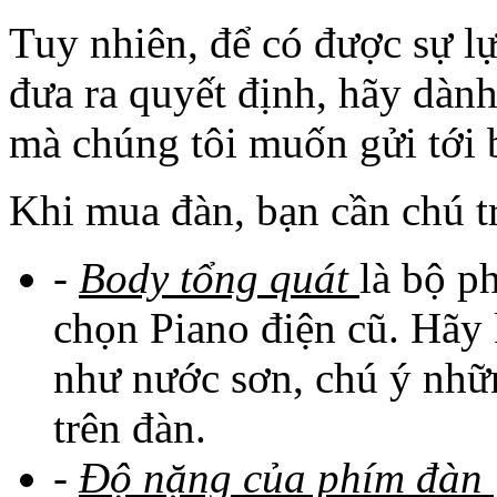
Tuy nhiên, để có được sự lự
đưa ra quyết định, hãy dành
mà chúng tôi muốn gửi tới 
Khi mua đàn, bạn cần chú t
-
Body tổng quát
là bộ p
chọn Piano điện cũ. Hãy 
như nước sơn, chú ý nhữ
trên đàn.
-
Độ nặng của phím đàn