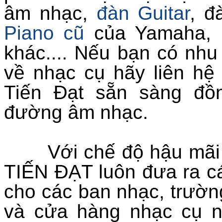
âm nhạc,
đàn Guitar
,
đà
Pian
o cũ
của Yamaha, 
khác.... Nếu bạn có nh
về nhạc cụ hãy liên hệ
Tiến Đạt sẵn sàng đồ
đường âm nhạc.
Với chế độ hậu mãi tố
TIẾN ĐẠT luôn đưa ra cá
cho các ban nhạc, trườn
và cửa hàng nhạc cụ nh