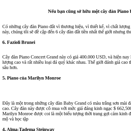
Nếu bạn cũng sở hữu một cây đàn Piano bì
Có những cây đàn Piano đắt vì thương hiệu, vì thiết kế, vì chất lượ
này, chúng tôi sẽ đề cập đến 6 cây đàn đắt tiền nhất thế giới nhưng th
6. Fazioli Brunei
Cây đàn Piano Concert Grand này có giá 400.000 USD, và hiện nay là c
lượng cao và rất nhiều loại đá quý khác nhau. Thế giới đánh giá cao 
sâu hơn.
5. Piano của Marilyn Monroe
Đây là một trong những cây đàn Baby Grand có màu trắng sơn mài đặ
cao. Cây đàn này được cô mua với mức giá đáng kinh ngạc $ 662,500 
Marilyn Monroe được coi là một biểu tượng thời trang gợi cảm kinh đ
mộ và học tập
4. Alma-Tadema Steinway