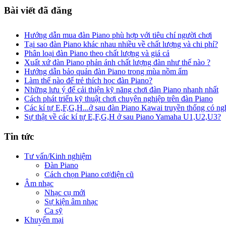
Bài viết đã đăng
Hướng dẫn mua đàn Piano phù hợp với tiêu chí người chơi
Tại sao đàn Piano khác nhau nhiều về chất lượng và chi phí?
Phân loại đàn Piano theo chất lượng và giá cả
Xuất xứ đàn Piano phản ánh chất lượng đàn như thế nào ?
Hướng dẫn bảo quản đàn Piano trong mùa nồm ẩm
Làm thế nào để trẻ thích học đàn Piano?
Những lưu ý để cải thiện kỹ năng chơi đàn Piano nhanh nhất
Cách phát triển kỹ thuật chơi chuyên nghiệp trên đàn Piano
Các kí tự E,F,G,H...ở sau đàn Piano Kawai truyền thống có ngh
Sự thật về các kí tự E,F,G,H ở sau Piano Yamaha U1,U2,U3?
Tin tức
Tư vấn/Kinh nghiệm
Đàn Piano
Cách chọn Piano cơ/điện cũ
Âm nhạc
Nhạc cụ mới
Sự kiện âm nhạc
Ca sỹ
Khuyến mại