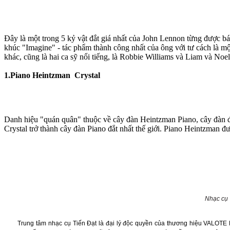
Đây là một trong 5 kỷ vật đắt giá nhất của John Lennon từng được b
khúc "Imagine" - tác phẩm thành công nhất của ông với tư cách là mộ
khác, cũng là hai ca sỹ nổi tiếng, là Robbie Williams và Liam và Noel
1.Piano Heintzman Crystal
Danh hiệu "quán quân" thuộc về cây đàn Heintzman Piano, cây đàn đ
Crystal trở thành cây đàn Piano đắt nhất thế giới. Piano Heintzman đư
Nhạc cụ 
Trung tâm nhạc cụ Tiến Đạt là đại lý độc quyền của thương hiệu
VALOTE