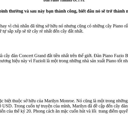
Đàn Piano Yamaha GC1 PE
nh thường và sau này bạn thành công, biết đâu nó sẽ trở thành m
ng hay vì chủ nhân đã từng sở hữu nó nhưng cũng có những cây Piano rất
ứ tự sắp xếp sẽ từ cây rẻ nhất đến cây đắt nhất.
ây đàn Concert Grand đắt tiền nhất trên thế giới. Đàn Piano Fazio Bru
thương hiệu này vì Fazioli là một trong những nhà sản xuất Piano tốt n
c biệt thuộc sở hữu của Marilyn Monroe. Nó cũng là một trong những 
USD. Trong cuốn tự truyện của mình, Marilyn đã đề cập đến cây đàn với
iển của thế kỷ 20. Phong cách ăn mặc cuốn hút và lối trang điểm quyế