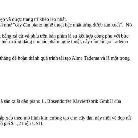
 và được trang trí khéo léo nhất.
 ví như "cây đàn piano nghệ thuật bậc nhất từng được sản xuất". Nó
 bằng xà cừ và phía trên bàn phím là sự kết hợp công phu với bức
 hiến xứng đáng cho tác phẩm nghệ thuật, cây đàn tái tạo Tadema
háng để hoàn thành quá trình tái tạo Alma Tadema và là một trong
 nhà sản xuất đàn piano L. Bosendorfer Klavierfabrik GmbH của
ắp xếp theo mô hình kim cương tạo cho cây đàn này một vẻ đẹp rất
có giá $ 1,2 triệu USD.