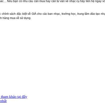
hác.... Nếu bạn có nhu cầu cần mua hay cần tư vấn về nhạc cụ hãy liên hệ ngay 
ính sách đặc biệt về GIÁ cho các ban nhạc, trường học, trung tâm đào tạo nhạc
ch hàng mua về sử dụng.
y tham khảo tại đây
 nhất