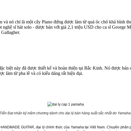
án và nó chỉ là một cây Piano đứng được làm từ quả óc chó khá bình t
t nghệ sĩ hát solo - được bán với giá 2,1 triệu USD cho ca sĩ George 
 Gallagher.
ặc biệt này đã được thiết kế và hoàn thiện tại Bắc Kinh. Nó được bán
ợc làm từ pha lê và có kiểu dáng rất hiện đại.
Tiến Đạt nhận kỷ niệm chương dành cho đại lý bán hàng xuất sắc nhất do Yamaha 
 HANDMADE GUITAR
, đại lý chính thức của Yamaha tại Việt Nam. Chuyên phân p