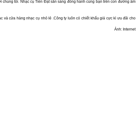
với chúng tôi. Nhạc cụ Tiến Đạt sẵn sàng đồng hành cùng bạn trên con đường âm
 và cửa hàng nhạc cụ nhỏ lẻ .Công ty luôn có chiết khấu giá cực kì ưu đãi cho
Ảnh: Internet