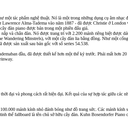
hư một tác phẩm nghệ thuật. Nó là một trong những dụng cụ âm nhạc đẹp
iới Sir Lawrence Alma-Tadema vào năm 1887 - đã được Christie ở London
 cây đàn piano được bán trong một phiên đấu giá.
nắp và chân đàn. Nó được trang trí với 2.200 mảnh riêng biệt được dát
e Wandering Minstrels), với một cây đàn lia bằng đồng. Như một cống
 được sản xuất sau bản gốc với số series 54.538.
maban đầu, đã được thiết kế hơn một thế kỷ trước. Phải mất hơn 20 t
einway.
thời đại và phong cách rất hiện đại. Kết quả của sự hợp tác giữa các
g 100.000 mảnh kính nhỏ đánh bóng như đồ trang sức. Các mảnh kính s
 tinh thể fallboard là tên chủ sở hữu cây đàn. Kuhn Bosendorfer Piano 