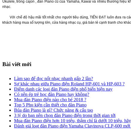
Ukulele
, trống cajon , đàn Piano cũ của Yamaha, Kawai và nhiều thương hiệu k
nhạc.
Với chế độ hậu mãi tốt nhất cho người tiêu dùng, TIẾN ĐẠT luôn đưa ra các ch
khách hàng mua số lượng lớn, cửa hàng nhạc cụ, giá bán lẻ cạnh tranh cho khá
Bài viết mới
Làm sao để đọc nốt nhạc nhanh gấp 2 lần?
Sự khác nhau giữa Piano điện Roland HP-601 và HP-603 ?
Điểm danh các loại đàn Piano điện phổ biến hiện nay
Có nên ép trẻ học đàn Piano hay không?
Mua đàn Piano điện nào cho bé 2018 ?
Top 5 Phụ kiện cần thiết cho đàn Piano
Búa đàn Piano là gì? Chức năng & cấu tạo
3 lý do bạn nên chọn đàn Piano điện trong thời gian tới
Mua đàn Piano điện hơn 10 triệu, thậm chí là dưới 10 triệu, hã
Đánh giá loạt đàn Piano điện Yamaha Clavinova CLP-600 mới