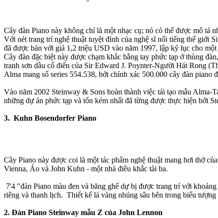
Cây đàn Piano này không chỉ là một nhạc cụ; nó có thể được mô tả n
Với nét trang trí nghệ thuật tuyệt đỉnh của nghệ sĩ nổi tiếng thế g
đã được bán với giá 1,2 triệu USD vào năm 1997, lập kỷ lục cho một
Cây đàn đặc biệt này được chạm khắc bằng tay phức tạp ở thùng đàn, 
tranh sơn dầu cổ điển của Sir Edward J. Poynter-Người Hát Rong (Th
Alma mang số series 554.538, bởi chính xác 500.000 cây đàn piano đã
Vào năm 2002 Steinway & Sons hoàn thành việc tái tạo mẫu Alma-Tade
những dự án phức tạp và tốn kém nhất đã từng được thực hiện bởi St
3. Kuhn Bosendorfer Piano
Cây Piano này được coi là một tác phẩm nghệ thuật mang hơi thở của 
Vienna, Áo và John Kuhn - một nhà điêu khắc tài ba.
7'4 "đàn Piano màu đen và băng ghế dự bị được trang trí với khoản
riêng và thanh lịch. Thiết kế lá vàng nhúng sâu bên trong biểu tượng
2. Đàn Piano Steinway mẫu Z của John Lennon