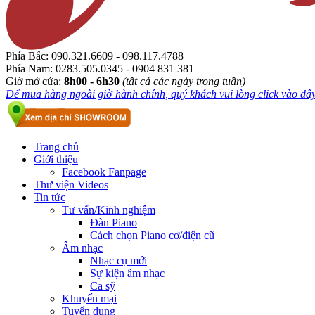
Phía Bắc:
090.321.6609 - 098.117.4788
Phía Nam:
0283.505.0345 - 0904 831 381
Giờ mở cửa:
8h00 - 6h30
(tất cả các ngày trong tuần)
Để mua hàng ngoài giờ hành chính, quý khách vui lòng click vào đây.
Trang chủ
Giới thiệu
Facebook Fanpage
Thư viện Videos
Tin tức
Tư vấn/Kinh nghiệm
Đàn Piano
Cách chọn Piano cơ/điện cũ
Âm nhạc
Nhạc cụ mới
Sự kiện âm nhạc
Ca sỹ
Khuyến mại
Tuyển dụng