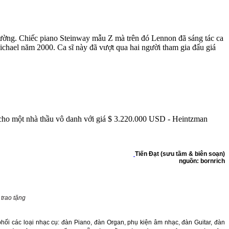
hường. Chiếc piano Steinway mẫu Z mà trên đó Lennon đã sáng tác ca
Michael năm 2000. Ca sĩ này đã vượt qua hai người tham gia đấu giá
 cho một nhà thầu vô danh với giá $ 3.220.000 USD - Heintzman
Tiến Đạt
(sưu tầm & biên soạn)
nguồn: bornrich
trao tặng
hối các loại nhạc cụ: đàn Piano, đàn Organ, phụ kiện âm nhạc, đàn Guitar,
đàn