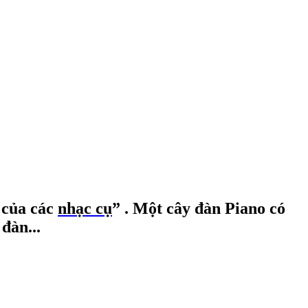
 của các
nhạc cụ
” . Một cây đàn Piano có
đàn...