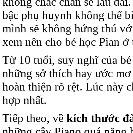
không chắc chắn sẽ lâu dài.
bậc phụ huynh không thể bi
mình sẽ không hứng thú với
xem nên cho bé học Pian ở t
Từ 10 tuổi, suy nghĩ của bé
những sở thích hay ước mơ
hoàn thiện rõ rệt. Lúc này c
hợp nhất.
Tiếp theo, về
kích thước đ
những cây Piano quá nặng 