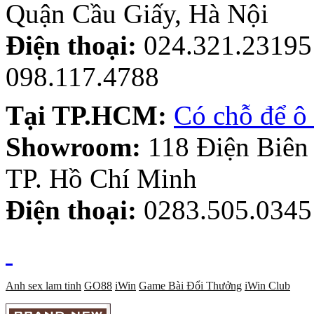
Quận Cầu Giấy, Hà Nội
Điện thoại:
024.321.23195 
098.117.4788
Tại TP.HCM:
Có chỗ để ô 
Showroom:
118 Điện Biên
TP. Hồ Chí Minh
Điện thoại:
0283.505.0345
Anh sex lam tinh
GO88
iWin
Game Bài Đổi Thưởng
iWin Club