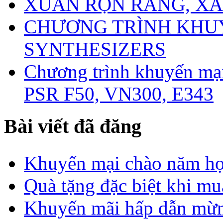
XUÂN RỘN RÀNG, XẢ
CHƯƠNG TRÌNH KHU
SYNTHESIZERS
Chương trình khuyến mạ
PSR F50, VN300, E343
Bài viết đã đăng
Khuyến mại chào năm h
Quà tặng đặc biệt khi mu
Khuyến mãi hấp dẫn mừng