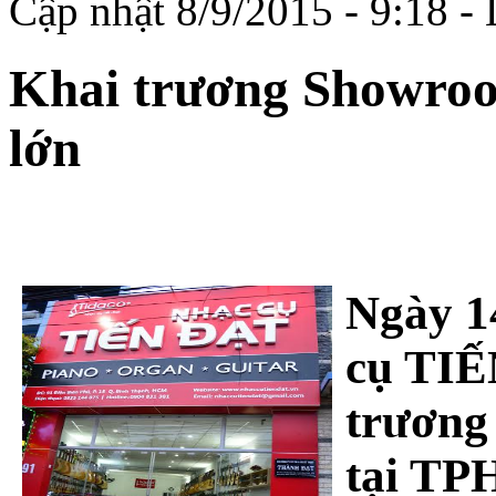
Cập nhật 8/9/2015 - 9:18 -
Khai trương Showroo
lớn
Ngày 1
cụ TIẾ
trương
tại TP