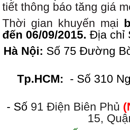
tiết thông báo tăng giá 
Thời gian khuyến mại
b
đến 06/09/2015.
Địa ch
Hà Nội:
Số 75 Đường Bờ
Tp.HCM:
- Số 310 N
- Số
91 Điện Biên Phủ
(
15, Quậ