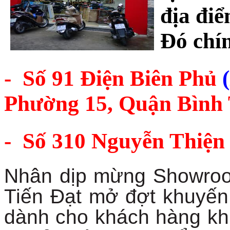
địa đi
Đó chín
- Số
91 Điện Biên Phủ
Phường 15, Quận Bình
-
Số 310 Nguyễn Thiện
Nhân dịp mừng Showroo
Tiến Đạt mở đợt khuyến 
dành cho khách hàng khi