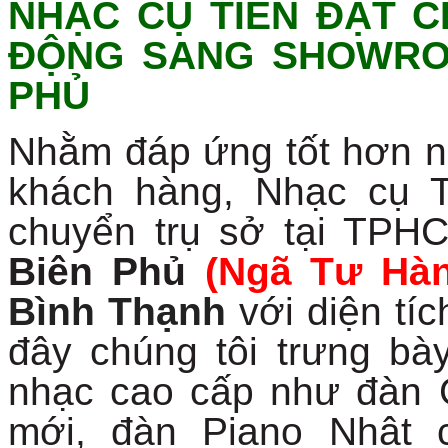
NHẠC CỤ TIẾN ĐẠT 
ĐỘNG SANG SHOWROO
PHỦ
Nhằm đáp ứng tốt hơn 
khách hàng, Nhạc cụ 
chuyển trụ sở tại TP
Biên Phủ
(Ngã Tư Hà
Bình Thạnh
với diện tí
đây chúng tôi trưng bày
nhạc cao cấp như đàn G
mới, đàn Piano Nhật 