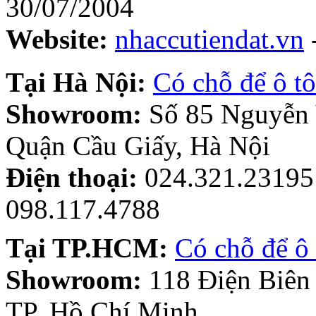
30/07/2004
Website:
nhaccutiendat.vn
Tại Hà Nội:
Có chỗ để ô tô
Showroom:
Số 85 Nguyễn
Quận Cầu Giấy, Hà Nội
Điện thoại:
024.321.23195 
098.117.4788
Tại TP.HCM:
Có chỗ để ô 
Showroom:
118 Điện Biên
TP. Hồ Chí Minh