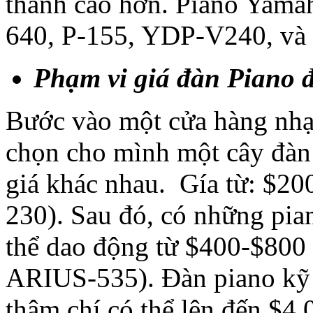
thành cao hơn. Piano Yama
640, P-155, YDP-V240, và
Phạm vi giá đàn Piano 
Bước vào một cửa hàng nhạc
chọn cho mình một cây đàn
giá khác nhau. Gía từ: $2
230). Sau đó, có những pian
thể dao động từ $400-$800
ARIUS-535). Đàn piano kỹ t
thậm chí có thể lên đến $4