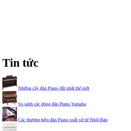
Tin tức
Những cây đàn Piano đắt nhất thế giới
So sánh các dòng đàn Piano Yamaha
Các thương hiệu đàn Piano xuất xứ từ Nhật Bản