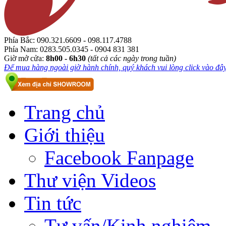
Phía Bắc:
090.321.6609 - 098.117.4788
Phía Nam:
0283.505.0345 - 0904 831 381
Giờ mở cửa:
8h00 - 6h30
(tất cả các ngày trong tuần)
Để mua hàng ngoài giờ hành chính, quý khách vui lòng click vào đây.
Trang chủ
Giới thiệu
Facebook Fanpage
Thư viện Videos
Tin tức
Tư vấn/Kinh nghiệm