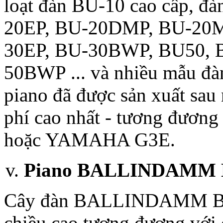
loạt đàn BU-10 cao cấp, đ
20EP, BU-20DMP, BU-20M
30EP, BU-30BWP, BU50, 
50BWP ... và nhiều mẫu đàn
piano đã được sản xuất sau
phí cao nhất - tương đươ
hoặc YAMAHA G3E.
Piano BALLINDAMM 
Cây đàn BALLINDAMM Bo
chiều cao tương đương với