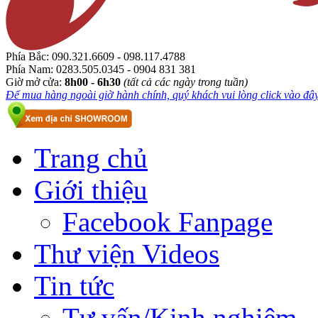
Phía Bắc:
090.321.6609 - 098.117.4788
Phía Nam:
0283.505.0345 - 0904 831 381
Giờ mở cửa:
8h00 - 6h30
(tất cả các ngày trong tuần)
Để mua hàng ngoài giờ hành chính, quý khách vui lòng click vào đây.
Trang chủ
Giới thiệu
Facebook Fanpage
Thư viện Videos
Tin tức
Tư vấn/Kinh nghiệm