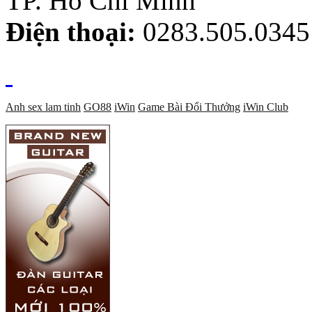
TP. Hồ Chí Minh
Điện thoại:
0283.505.0345
Anh sex lam tinh
GO88
iWin
Game Bài Đổi Thưởng
iWin Club