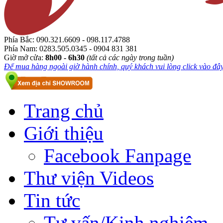
Phía Bắc:
090.321.6609 - 098.117.4788
Phía Nam:
0283.505.0345 - 0904 831 381
Giờ mở cửa:
8h00 - 6h30
(tất cả các ngày trong tuần)
Để mua hàng ngoài giờ hành chính, quý khách vui lòng click vào đây.
Trang chủ
Giới thiệu
Facebook Fanpage
Thư viện Videos
Tin tức
Tư vấn/Kinh nghiệm