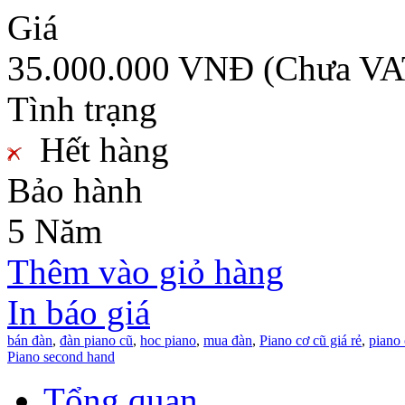
Giá
35.000.000 VNĐ
(Chưa VA
Tình trạng
Hết hàng
Bảo hành
5 Năm
Thêm vào giỏ hàng
In báo giá
bán đàn
,
đàn piano cũ
,
hoc piano
,
mua đàn
,
Piano cơ cũ giá rẻ
,
piano 
Piano second hand
Tổng quan