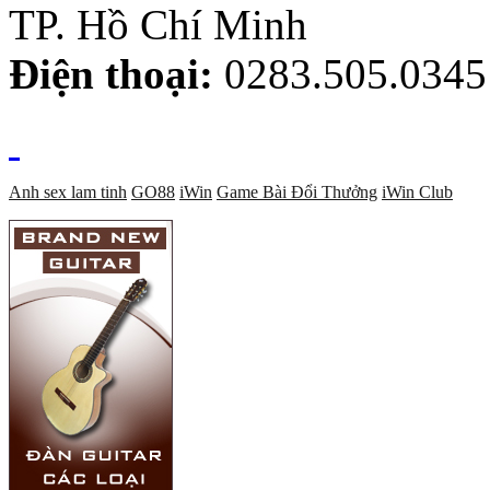
TP. Hồ Chí Minh
Điện thoại:
0283.505.0345
Anh sex lam tinh
GO88
iWin
Game Bài Đổi Thưởng
iWin Club