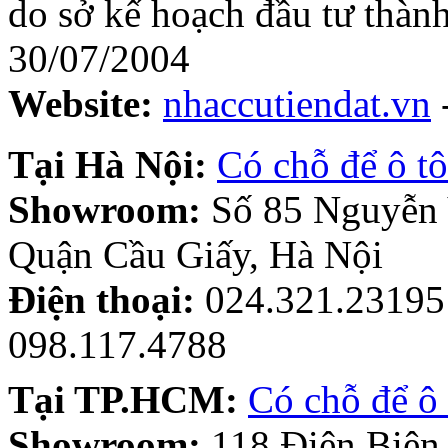
do sở kế hoạch đầu tư thàn
30/07/2004
Website:
nhaccutiendat.vn
Tại Hà Nội:
Có chỗ để ô tô
Showroom:
Số 85 Nguyễn
Quận Cầu Giấy, Hà Nội
Điện thoại:
024.321.23195 
098.117.4788
Tại TP.HCM:
Có chỗ để ô 
Showroom:
118 Điện Biên