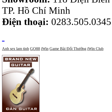
TP. Hồ Chí Minh
Điện thoại:
0283.505.0345
Anh sex lam tinh
GO88
iWin
Game Bài Đổi Thưởng
iWin Club