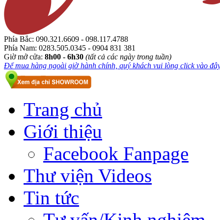
Phía Bắc:
090.321.6609 - 098.117.4788
Phía Nam:
0283.505.0345 - 0904 831 381
Giờ mở cửa:
8h00 - 6h30
(tất cả các ngày trong tuần)
Để mua hàng ngoài giờ hành chính, quý khách vui lòng click vào đây.
Trang chủ
Giới thiệu
Facebook Fanpage
Thư viện Videos
Tin tức
Tư vấn/Kinh nghiệm