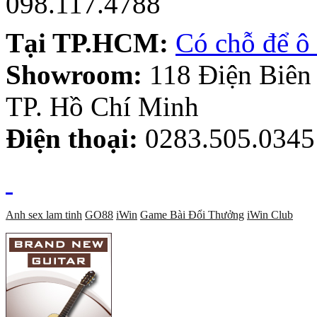
098.117.4788
Tại TP.HCM:
Có chỗ để ô 
Showroom:
118 Điện Biên
TP. Hồ Chí Minh
Điện thoại:
0283.505.0345
Anh sex lam tinh
GO88
iWin
Game Bài Đổi Thưởng
iWin Club