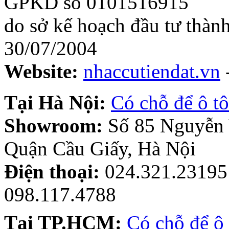
GPKD số 0101516915
do sở kế hoạch đầu tư thàn
30/07/2004
Website:
nhaccutiendat.vn
Tại Hà Nội:
Có chỗ để ô tô
Showroom:
Số 85 Nguyễn
Quận Cầu Giấy, Hà Nội
Điện thoại:
024.321.23195 
098.117.4788
Tại TP.HCM:
Có chỗ để ô 