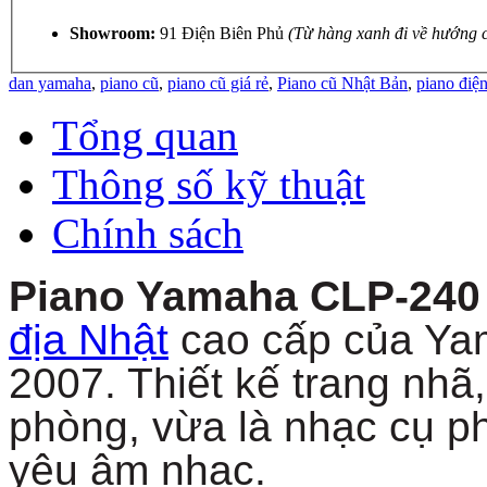
Showroom:
91 Điện Biên Phủ
(Từ hàng xanh đi về hướng 
dan yamaha
,
piano cũ
,
piano cũ giá rẻ
,
Piano cũ Nhật Bản
,
piano điệ
Tổng quan
Thông số kỹ thuật
Chính sách
Piano Yamaha CLP-24
địa Nhật
cao cấp của Ya
2007. Thiết kế trang nhã,
phòng, vừa là nhạc cụ p
yêu âm nhạc.