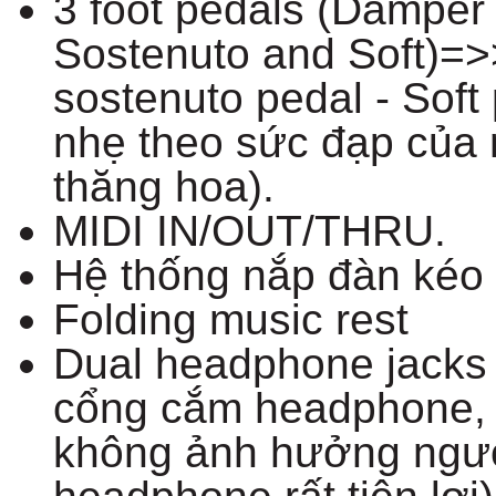
3 foot pedals (Damper w
Sostenuto and Soft)=>>
sostenuto pedal - Sof
nhẹ theo sức đạp của 
thăng hoa).
MIDI IN/OUT/THRU.
Hệ thống nắp đàn kéo 
Folding music rest
Dual headphone jacks
cổng cắm headphone, t
không ảnh hưởng ngườ