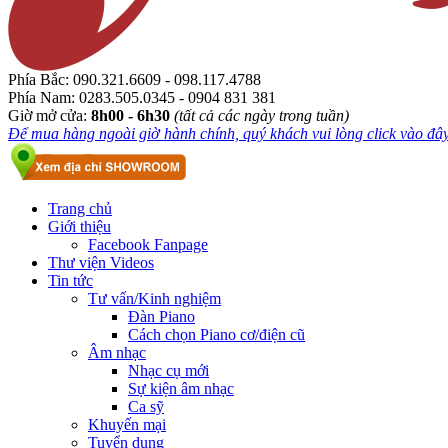
Phía Bắc:
090.321.6609 - 098.117.4788
Phía Nam:
0283.505.0345 - 0904 831 381
Giờ mở cửa:
8h00 - 6h30
(tất cả các ngày trong tuần)
Để mua hàng ngoài giờ hành chính, quý khách vui lòng click vào đây.
Trang chủ
Giới thiệu
Facebook Fanpage
Thư viện Videos
Tin tức
Tư vấn/Kinh nghiệm
Đàn Piano
Cách chọn Piano cơ/điện cũ
Âm nhạc
Nhạc cụ mới
Sự kiện âm nhạc
Ca sỹ
Khuyến mại
Tuyển dụng