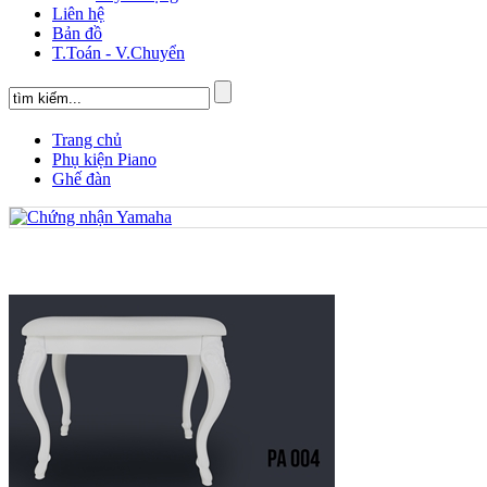
Liên hệ
Bản đồ
T.Toán - V.Chuyển
Trang chủ
Phụ kiện Piano
Ghế đàn