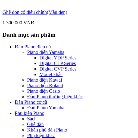
Ghế đơn có điều chỉnh(Màu đen)
1.300.000 VNĐ
Danh mục sản phẩm
Đàn Piano điện cũ
Piano điện Yamaha
Digital YDP Series
Digital CLP Series
Digital CVP Series
Model khác
Piano điện Kawai
Piano điện Roland
Piano điện Casio
Đàn Piano thương hiệu khác
Đàn Piano cơ cũ
Đàn Piano Yamaha
Phụ kiện Piano
Sách
Ghế đàn
Khăn phủ đàn Piano
Phụ kiện khác