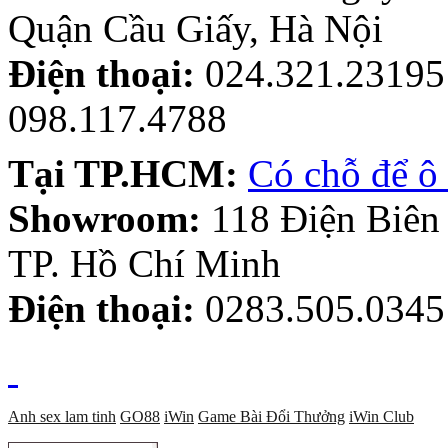
Quận Cầu Giấy, Hà Nội
Điện thoại:
024.321.23195 
098.117.4788
Tại TP.HCM:
Có chỗ để ô 
Showroom:
118 Điện Biên
TP. Hồ Chí Minh
Điện thoại:
0283.505.0345
Anh sex lam tinh
GO88
iWin
Game Bài Đổi Thưởng
iWin Club