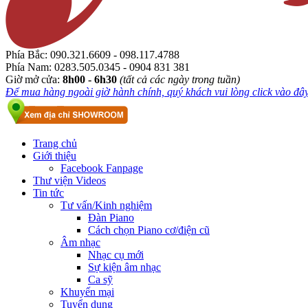
Phía Bắc:
090.321.6609 - 098.117.4788
Phía Nam:
0283.505.0345 - 0904 831 381
Giờ mở cửa:
8h00 - 6h30
(tất cả các ngày trong tuần)
Để mua hàng ngoài giờ hành chính, quý khách vui lòng click vào đây.
Trang chủ
Giới thiệu
Facebook Fanpage
Thư viện Videos
Tin tức
Tư vấn/Kinh nghiệm
Đàn Piano
Cách chọn Piano cơ/điện cũ
Âm nhạc
Nhạc cụ mới
Sự kiện âm nhạc
Ca sỹ
Khuyến mại
Tuyển dụng