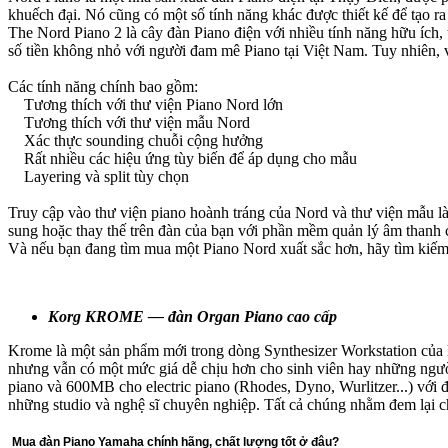
khuếch đại. Nó cũng có một số tính năng khác được thiết kế để tạo
The Nord Piano 2 là cây đàn Piano điện với nhiều tính năng hữu ích,
số tiền không nhỏ với người đam mê Piano tại Việt Nam. Tuy nhiên, v
Các tính năng chính bao gồm:
Tương thích với thư viện Piano Nord lớn
Tương thích với thư viện mẫu Nord
Xác thực sounding chuỗi cộng hưởng
Rất nhiều các hiệu ứng tùy biến để áp dụng cho mẫu
Layering và split tùy chọn
Truy cập vào thư viện piano hoành tráng của Nord và thư viện mẫu là
sung hoặc thay thế trên đàn của bạn với phần mềm quản lý âm thanh c
Và nếu bạn đang tìm mua một Piano Nord xuất sắc hơn, hãy tìm ki
Korg KROME — đàn Organ Piano cao cấp
Krome là một sản phẩm mới trong dòng Synthesizer Workstation của 
nhưng vẫn có một mức giá dễ chịu hơn cho sinh viên hay những ngườ
piano và 600MB cho electric piano (Rhodes, Dyno, Wurlitzer...) với đ
những studio và nghệ sĩ chuyên nghiệp. Tất cả chúng nhằm đem lại c
Mua đàn Piano Yamaha chính hãng, chất lượng tốt ở đâu?