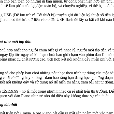
ho bạn toàn bộ những gì bạn muốn, tự động phát hiện hợp âm phù hợp
 sẽ làm phần còn lại,đệm toàn bộ, và chuyên nghiệp, vì thế bạn có th
SB (Để lưu trữ và Tới thiết bị) truyền gửi dữ liệu kỹ thuật số tiện l
 chí có thể lưu dữ liệu vào ổ đĩa USB flash để lấy ra bất cứ khi nào b
rẻ nhỏ mới tập đàn
ù hợp nhất cho người chưa biết gì về nhạc lý, người mới tập đàn và 
 ngay lập tức ngay cả khi bạn chưa bao giờ chạm vào phím đàn lần nào
iếng nhạc cụ chất lượng cao, tích hợp kết nối không dây miễn phí vớ
áng sẽ cho phép bạn chơi những nốt nhạc theo trình tự đúng của một 
ng chơi có đúng hay không - đảm bảo rằng bạn đang học tập từng đoạn 
ết nối không dây và sử dụng nó để hiển thị hàng trăm bài hát tự động.
xỉ$159.99 - nó là một trong những nhạc cụ rẻ nhất trên thị trường. Đi
uen với đàn Piano như trẻ nhỏ thì điều này không thực sự cần thiết.
g tốt nhất
phát triển bởi Clavia. Nord Piano bắt đầu ra mắt sản phẩm mới vào nă