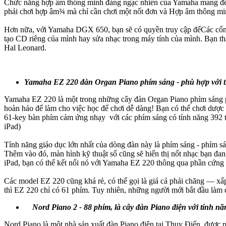
Chức năng hợp âm thông minh đáng ngạc nhiên của Yamaha mang đến c
phải chơi hợp âm¾ mà chỉ cần chơi một nốt đơn và Hợp âm thông minh
Hơn nữa, với Yamaha DGX 650, bạn sẽ có quyền truy cập đếCác cổng U
tạo CD riêng của mình hay sửa nhạc trong máy tính của mình. Bạn thậm
Hal Leonard.
Yamaha EZ 220 đàn Organ Piano phím sáng - phù hợp với t
Yamaha EZ 220 là một trong những cây đàn Organ Piano phím sáng ph
hoàn hảo để làm cho việc học để chơi dễ dàng! Bạn có thể chơi dược
61-key bàn phím cảm ứng nhạy với các phím sáng có tính năng 392 t
iPad)
Tính năng giáo dục lớn nhất của dòng đàn này là phím sáng - phím s
Thêm vào đó, màn hình kỹ thuật số cũng sẽ hiển thị nốt nhạc bạn đa
iPad, bạn có thể kết nối nó với Yamaha EZ 220 thông qua phần cứng k
Các model EZ 220 cũng khá rẻ, có thể gọi là giá cả phải chăng — xấp 
thì EZ 220 chỉ có 61 phím. Tuy nhiên, những người mới bắt đầu làm q
Nord Piano 2 - 88 phím, là cây đàn Piano điện với tính năn
Nord Piano là một nhà sản xuất đàn Piano điện tại Thụy Điển, được 