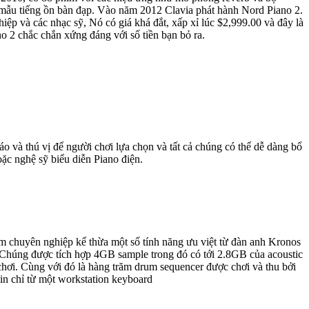
 mẫu tiếng ồn bàn đạp. Vào năm 2012 Clavia phát hành Nord Piano 2.
ệp và các nhạc sỹ, Nó có giá khá đắt, xấp xỉ lúc $2,999.00 và đây là
o 2 chắc chắn xứng đáng với số tiền bạn bỏ ra.
o và thú vị để người chơi lựa chọn và tất cả chúng có thể dễ dàng bổ
ặc nghệ sỹ biểu diễn Piano điện.
 chuyên nghiệp kế thừa một số tính năng ưu việt từ đàn anh Kronos
 Chúng được tích hợp 4GB sample trong đó có tới 2.8GB của acoustic
 chơi. Cùng với đó là hàng trăm drum sequencer được chơi và thu bởi
in chỉ từ một workstation keyboard