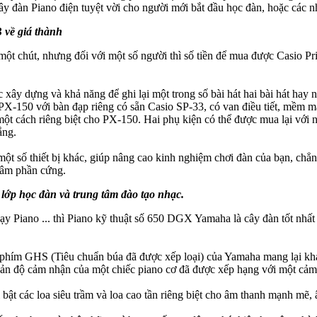
ây đàn Piano điện tuyệt vời cho người mới bắt đầu học đàn, hoặc các nh
 về giá thành
t chút, nhưng đối với một số người thì số tiền để mua được Casio Pri
c xây dựng và khả năng để ghi lại một trong số bài hát hai bài hát ha
PX-150 với bàn đạp riêng có sẵn Casio SP-33, có van điều tiết, mềm 
ột cách riêng biệt cho PX-150. Hai phụ kiện có thể được mua lại với
ắng.
t số thiết bị khác, giúp nâng cao kinh nghiệm chơi đàn của bạn, chẳng
 âm phần cứng.
lớp học đàn và trung tâm đào tạo nhạc.
dạy Piano ... thì Piano kỹ thuật số 650 DGX Yamaha là cây đàn tốt nhấ
 phím GHS (Tiêu chuẩn búa đã được xếp loại) của Yamaha mang lại khả
n bản độ cảm nhận của một chiếc piano cơ đã được xếp hạng với một cả
ật các loa siêu trầm và loa cao tần riêng biệt cho âm thanh mạnh mẽ,