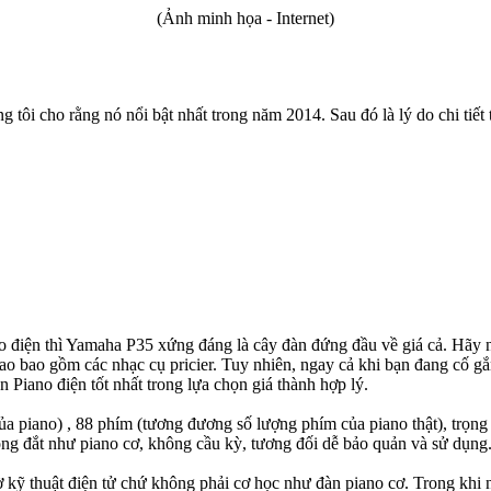
(Ảnh minh họa - Internet)
ng tôi cho rằng nó nổi bật nhất trong năm 2014. Sau đó là lý do chi tiết
o điện thì Yamaha P35 xứng đáng là cây đàn đứng đầu về giá cả. Hãy n
cao bao gồm các nhạc cụ pricier. Tuy nhiên, ngay cả khi bạn đang cố gắ
n Piano điện tốt nhất trong lựa chọn giá thành hợp lý.
của piano) , 88 phím (tương đương số lượng phím của piano thật), trọn
ng đắt như piano cơ, không cầu kỳ, tương đối dễ bảo quản và sử dụng
kỹ thuật điện tử chứ không phải cơ học như đàn piano cơ. Trong khi nó