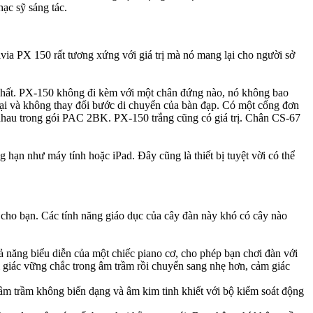
ạc sỹ sáng tác.
via PX 150 rất tương xứng với giá trị mà nó mang lại cho người sở
y nhất. PX-150 không đi kèm với một chân đứng nào, nó không bao
mại và không thay đổi bước di chuyển của bàn đạp. Có một cổng đơn
 nhau trong gói PAC 2BK. PX-150 trắng cũng có giá trị. Chân CS-67
 hạn như máy tính hoặc iPad. Đây cũng là thiết bị tuyệt vời có thể
t cho bạn. Các tính năng giáo dục của cây đàn này khó có cây nào
 năng biểu diễn của một chiếc piano cơ, cho phép bạn chơi đàn với
m giác vững chắc trong âm trầm rồi chuyển sang nhẹ hơn, cảm giác
 âm trầm không biến dạng và âm kim tinh khiết với bộ kiểm soát động