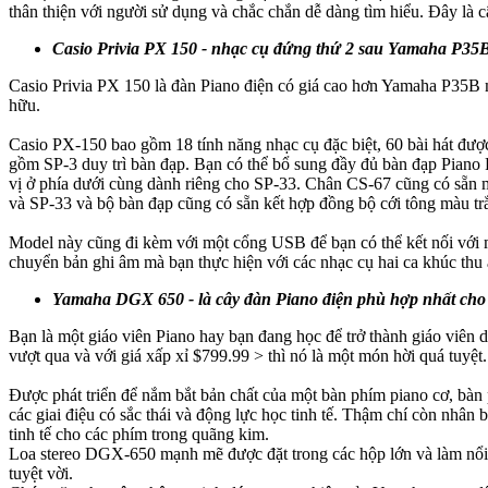
thân thiện với người sử dụng và chắc chắn dễ dàng tìm hiểu. Đây là c
Casio Privia PX 150 - nhạc cụ đứng thứ 2 sau Yamaha P35B
Casio Privia PX 150 là đàn Piano điện có giá cao hơn Yamaha P35B mộ
hữu.
Casio PX-150 bao gồm 18 tính năng nhạc cụ đặc biệt, 60 bài hát đượ
gồm SP-3 duy trì bàn đạp. Bạn có thể bổ sung đầy đủ bàn đạp Piano 
vị ở phía dưới cùng dành riêng cho SP-33. Chân CS-67 cũng có sẵn m
và SP-33 và bộ bàn đạp cũng có sẵn kết hợp đồng bộ cới tông màu tr
Model này cũng đi kèm với một cổng USB để bạn có thể kết nối với mộ
chuyển bản ghi âm mà bạn thực hiện với các nhạc cụ hai ca khúc thu
Yamaha DGX 650 - là cây đàn Piano điện phù hợp nhất cho 
Bạn là một giáo viên Piano hay bạn đang học để trở thành giáo viên 
vượt qua và với giá xấp xỉ $799.99 > thì nó là một món hời quá tuyệt.
Được phát triển để nắm bắt bản chất của một bàn phím piano cơ, bàn
các giai điệu có sắc thái và động lực học tinh tế. Thậm chí còn nhâ
tinh tế cho các phím trong quãng kim.
Loa stereo DGX-650 mạnh mẽ được đặt trong các hộp lớn và làm nổi b
tuyệt vời.