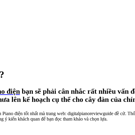
?
o điện
bạn sẽ phải cân nhắc rất nhiều vấn đề
chưa lên kế hoạch cụ thể cho cây đàn của ch
n Piano điện tốt nhất mà trang web: digitalpianoreviewguide đề cử. Thố
 những ý kiến khách quan để bạn đọc tham khảo và chọn lựa.