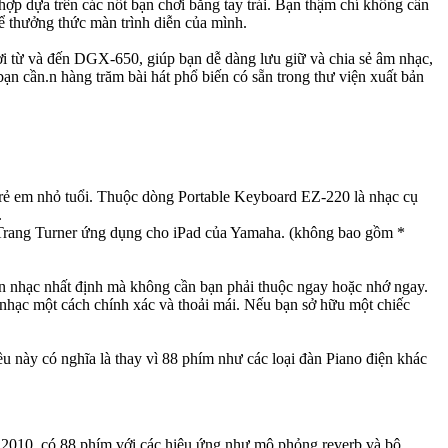
 dựa trên các nốt bạn chơi bằng tay trái. Bạn thậm chí không cần
ể thưởng thức màn trình diễn của mình.
ợi từ và đến DGX-650, giúp bạn dễ dàng lưu giữ và chia sẻ âm nhạc,
ạn cần.n hàng trăm bài hát phổ biến có sẵn trong thư viện xuất bản
trẻ em nhỏ tuổi. Thuộc dòng Portable Keyboard EZ-220 là nhạc cụ
.
i Trang Turner ứng dụng cho iPad của Yamaha. (không bao gồm *
bản nhạc nhất định mà không cần bạn phải thuộc ngay hoặc nhớ ngay.
nhạc một cách chính xác và thoải mái. Nếu bạn sở hữu một chiếc
ều này có nghĩa là thay vì 88 phím như các loại đàn Piano điện khác
m 2010, có 88 phím với các hiệu ứng như mô phỏng reverb và bộ