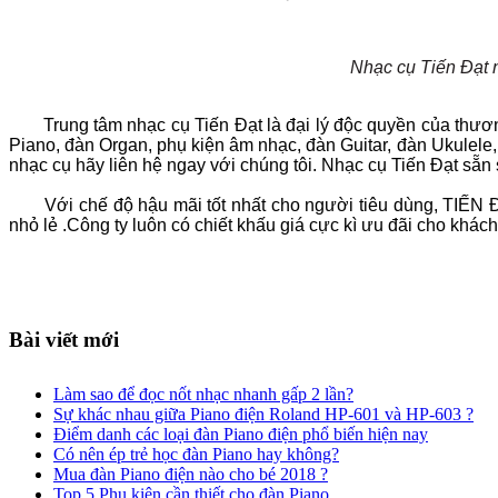
Nhạc cụ Tiến Đạt 
Trung tâm nhạc cụ Tiến Đạt là đại lý độc quyền của thươ
Piano, đàn Organ, phụ kiện âm nhạc, đàn Guitar,
đàn Ukulele
nhạc cụ hãy liên hệ ngay với chúng tôi. Nhạc cụ Tiến Đạt s
Với chế độ hậu mãi tốt nhất cho người tiêu dùng, TIẾN ĐẠT
nhỏ lẻ .Công ty luôn có chiết khấu giá cực kì ưu đãi cho kh
Bài viết mới
Làm sao để đọc nốt nhạc nhanh gấp 2 lần?
Sự khác nhau giữa Piano điện Roland HP-601 và HP-603 ?
Điểm danh các loại đàn Piano điện phổ biến hiện nay
Có nên ép trẻ học đàn Piano hay không?
Mua đàn Piano điện nào cho bé 2018 ?
Top 5 Phụ kiện cần thiết cho đàn Piano