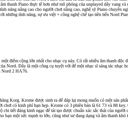
 ra âm thanh Piano thực tế hơn như mô phỏng của unplayed dây vang và
 tính năng nâng cao cho người chơi nầng cao, nghệ sỹ Piano chuyên nghi
ới những tính năng, sự ưu việt + công nghệ chế tạo tiên tiến Nord Pian
 một điểm cộng lớn nhất cho nhạc cụ này. Có rất nhiều âm thanh độc đá
ủa Nord. Đây là một công cụ tuyệt vời để một nhạc sĩ sáng tác nhạc ho
ếm Nord 2 HA76.
hãng Korg. Krome được sinh ra để đáp lại mong muốn có một sản phẩm
i chơi có kinh phí hạn hẹp. Krome có 3 phiên bản là 61 73 và 88 key.
ộ chi tiết đáng kinh ngạc để tái tạo được chuẩn xác sắc thái của người
ho bạn một sức mạnh to lớn, cũng như sư đang dạng và âm thanh khó t