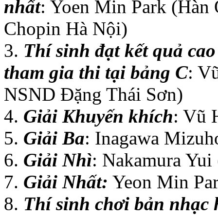
nhất
: Yoen Min Park (Hàn 
Chopin Hà Nội)
3.
Thí sinh đạt kết quả cao
tham gia thi tại bảng C
: V
NSND Đặng Thái Sơn)
4.
Giải Khuyến khích
: Vũ
5.
Giải Ba
: Inagawa Mizuh
6.
Giải Nhì
: Nakamura Yui 
7.
Giải Nhất:
Yeon Min Par
8.
Thí sinh chơi bản nhạc