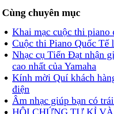
Cùng chuyên mục
Khai mạc cuộc thi piano 
Cuộc thi Piano Quốc Tế 
Nhạc cụ Tiến Đạt nhận g
cao nhất của Yamaha
Kính mời Quí khách hàn
điện
Âm nhạc giúp bạn có trá
HỘI CHỨNG TỰ KỈ V